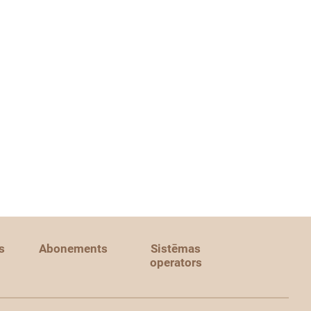
s
Abonements
Sistēmas
operators