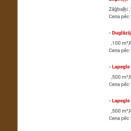
Zāģbaļķi ,
Cena pēc 
- Duglāzij
,100 m³,R
Cena pēc 
- Lapegle
,500 m³,R
Cena pēc 
- Lapegle
,500 m³,R
Cena pēc 