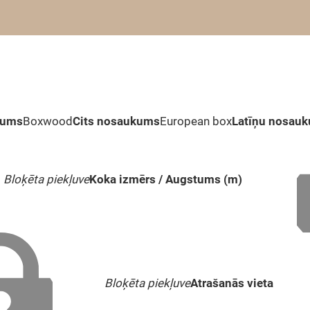
kums
Boxwood
Cits nosaukums
European box
Latīņu nosau
Bloķēta piekļuve
Koka izmērs / Augstums (m)
Bloķēta piekļuve
Atrašanās vieta