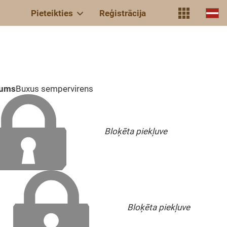
Pieteikties
Reģistrācija
kums
Buxus sempervirens
Bloķēta piekļuve
Bloķēta piekļuve