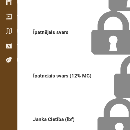
Krājumu vadība
Video telpa
Katalogi / Brošūras
Īpatnējais svars
Vārdnīca
Koku sugas
Īpatnējais svars (12% MC)
Janka Cietība (lbf)