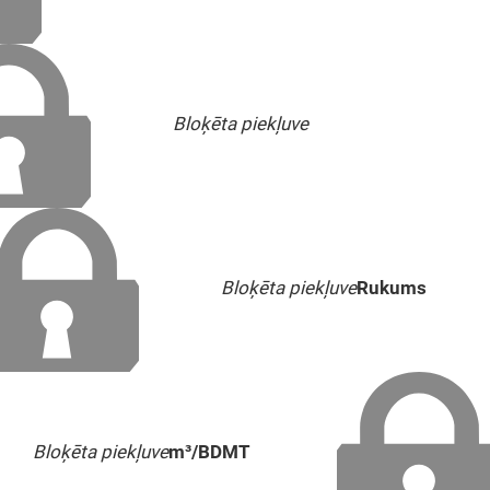
Bloķēta piekļuve
Bloķēta piekļuve
Rukums
Bloķēta piekļuve
m³/BDMT