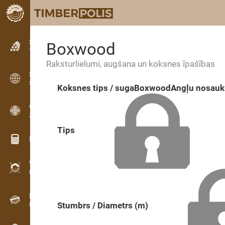
Sludinājumi
Boxwood
Teksta sludinājumi
Raksturlielumi, augšana un koksnes īpašības
Sludinājumi
Starptautiskie sludinājumi
Koksnes tips / suga
Boxwood
Angļu nosau
OPTI-TIMB
Zāģēšanas shēmas
Tips
Koksnes kalkulatori
WoodProfi
Koksnes tilpums ar AI
Datu reģistrators
Stumbrs / Diametrs (m)
Koksnes uzskaite uz vietas