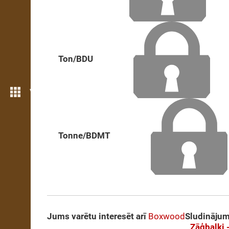
Ton/BDU
Vairāk iezīmju
Tonne/BDMT
Jums varētu interesēt arī
Boxwood
Sludinājum
Zāģbaļķi 