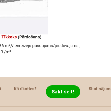
- Tīkkoks
(Pārdošana)
,36 m³,Vienreizējs pasūtījums/piedāvājums ,
UR /m³
t
Kā rīkoties?
Sludinājum
Sākt šeit!