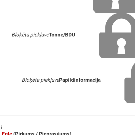
Bloķēta piekļuve
Tonne/BDU
Bloķēta piekļuve
Papildinformācija
i
- Egle
(Pirkums / Pieprasījums)