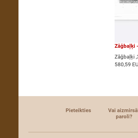
Zāģbaļķi 
Zāģbaļķi 
580,59 E
Pieteikties
Vai aizmirsā
paroli?