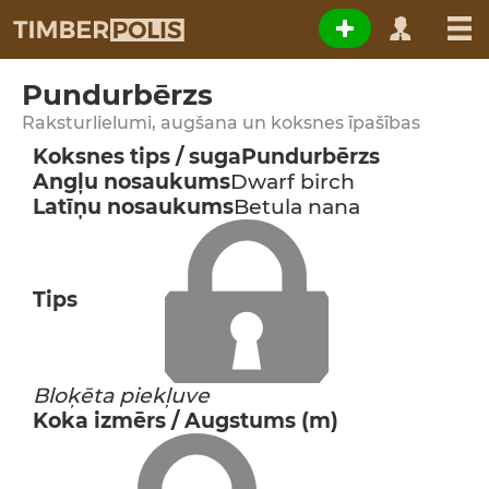
Pundurbērzs
Raksturlielumi, augšana un koksnes īpašības
Koksnes tips / suga
Pundurbērzs
Angļu nosaukums
Dwarf birch
Latīņu nosaukums
Betula nana
Tips
Bloķēta piekļuve
Koka izmērs / Augstums (m)