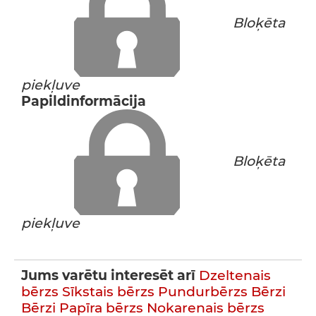
Bloķēta
piekļuve
Papildinformācija
Bloķēta
piekļuve
Jums varētu interesēt arī
Dzeltenais
bērzs
Sīkstais bērzs
Pundurbērzs
Bērzi
Bērzi
Papīra bērzs
Nokarenais bērzs