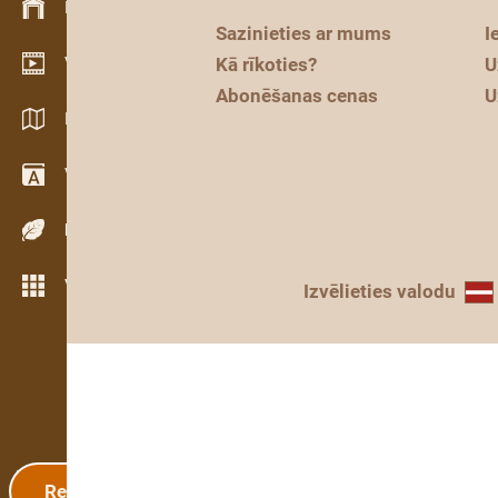
Krājumu vadība
Sazinieties ar mums
I
Video telpa
Kā rīkoties?
U
Abonēšanas cenas
U
Katalogi / Brošūras
Vārdnīca
Koku sugas
Vairāk iezīmju
Izvēlieties valodu
Reģistrācija