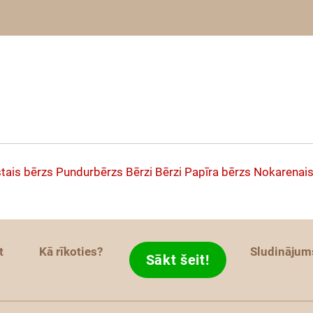
stais bērzs
Pundurbērzs
Bērzi
Bērzi
Papīra bērzs
Nokarenais
t
Kā rīkoties?
Sludinājum
Sākt šeit!