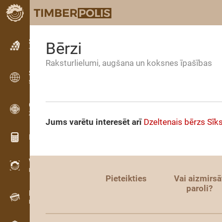
Sludinājumi
Bērzi
Teksta sludinājumi
Raksturlielumi, augšana un koksnes īpašības
Sludinājumi
Starptautiskie sludinājumi
OPTI-TIMB
Zāģēšanas shēmas
Jums varētu interesēt arī
Dzeltenais bērzs
Sīk
Koksnes kalkulatori
WoodProfi
Koksnes tilpums ar AI
Pieteikties
Vai aizmirsā
paroli?
Datu reģistrators
Koksnes uzskaite uz vietas