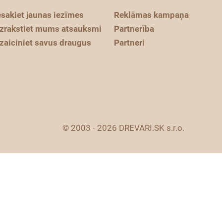
esakiet jaunas iezīmes
Reklāmas kampaņa
zrakstiet mums atsauksmi
Partnerība
zaiciniet savus draugus
Partneri
© 2003 - 2026 DREVARI.SK s.r.o.