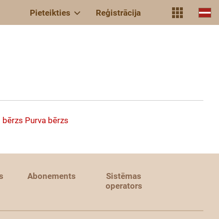
Pieteikties
Reģistrācija
 bērzs
Purva bērzs
s
Abonements
Sistēmas
operators