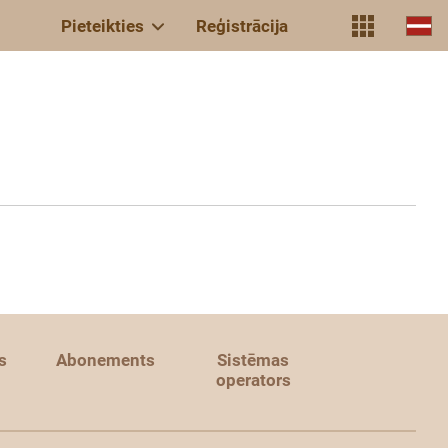
Pieteikties
Reģistrācija
s
Abonements
Sistēmas
operators