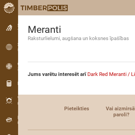
Sludinājumi
Meranti
Teksta sludinājumi
Raksturlielumi, augšana un koksnes īpašības
Sludinājumi
Starptautiskie sludinājumi
OPTI-TIMB
Zāģēšanas shēmas
Jums varētu interesēt arī
Dark Red Meranti / L
Koksnes kalkulatori
WoodProfi
Koksnes tilpums ar AI
Pieteikties
Vai aizmirsā
paroli?
Datu reģistrators
Koksnes uzskaite uz vietas