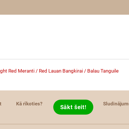
ight Red Meranti / Red Lauan
Bangkirai / Balau
Tanguile
t
Kā rīkoties?
Sludinājum
Sākt šeit!