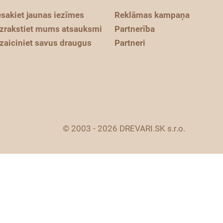
esakiet jaunas iezīmes
Reklāmas kampaņa
zrakstiet mums atsauksmi
Partnerība
zaiciniet savus draugus
Partneri
© 2003 - 2026 DREVARI.SK s.r.o.