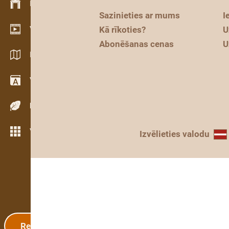
Krājumu vadība
Sazinieties ar mums
I
Video telpa
Kā rīkoties?
U
Abonēšanas cenas
U
Katalogi / Brošūras
Vārdnīca
Koku sugas
Vairāk iezīmju
Izvēlieties valodu
Reģistrācija