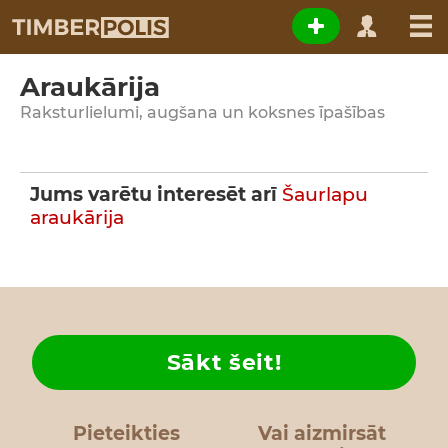
Araukārija
Raksturlielumi, augšana un koksnes īpašības
Jums varētu interesēt arī
Šaurlapu
araukārija
Sākt šeit!
Pieteikties
Vai aizmirsāt