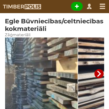
Egle Būvniecības/celtniecības
kokmateriāli
Zāģmateriāli