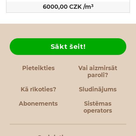
6000,00 CZK /m³
Sākt šeit!
Pieteikties
Vai aizmirsāt
paroli?
Kā rīkoties?
Sludinājums
Abonements
Sistēmas
operators