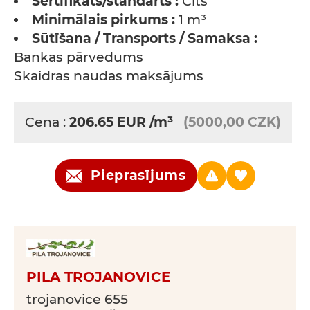
Sertifikāts/standarts :
Cits
Minimālais pirkums :
1 m³
Sūtīšana / Transports / Samaksa :
Bankas pārvedums
Skaidras naudas maksājums
Cena :
206.65
EUR
/m³
(5000,00 CZK)
Pieprasījums
PILA TROJANOVICE
trojanovice 655