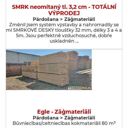
SMRK neomítaný tl. 3,2 cm - TOTÁLNÍ
VÝPRODEJ
Pārdošana > Zāģmateriāli
Změnil jsem systém výstavby a nahromadily se
mi SMRKOVÉ DESKY tloušťky 32 mm, délky 3 a 4 a
5m. Jsou perfektně vzduchosuché, dobře
uskladněn …
Egle - Zāģmateriāli
Pārdošana > Zāģmateriāli
Būvniecības/celtniecības kokmateriāli 80 m³