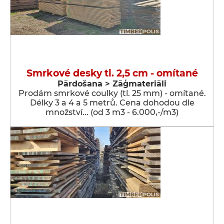
Smrkové desky tl. 2,5 cm - omítané
Pārdošana > Zāģmateriāli
Prodám smrkové coulky (tl. 25 mm) - omítané.
Délky 3 a 4 a 5 metrů. Cena dohodou dle
množství... (od 3 m3 - 6.000,-/m3)