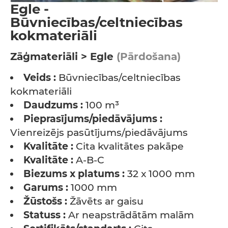
Egle -
Būvniecības/celtniecības
kokmateriāli
Zāģmateriāli > Egle
(Pārdošana)
Veids :
Būvniecības/celtniecības
kokmateriāli
Daudzums :
100 m³
Pieprasījums/piedāvājums :
Vienreizējs pasūtījums/piedāvājums
Kvalitāte :
Cita kvalitātes pakāpe
Kvalitāte :
A-B-C
Biezums x platums :
32 x 1000 mm
Garums :
1000 mm
Žūstošs :
Žāvēts ar gaisu
Statuss :
Ar neapstrādātām malām