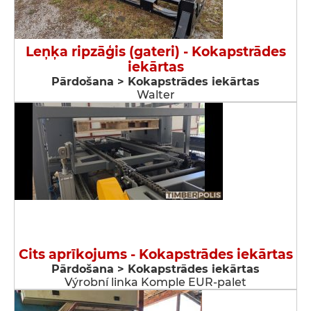
Leņķa ripzāģis (gateri) - Kokapstrādes
iekārtas
Pārdošana > Kokapstrādes iekārtas
Walter
Cits aprīkojums - Kokapstrādes iekārtas
Pārdošana > Kokapstrādes iekārtas
Výrobní linka Komple EUR-palet