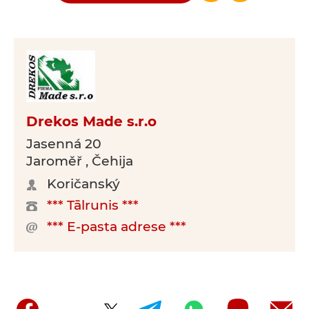
Drekos Made s.r.o
Jasenná 20
Jaroměř , Čehija
Koričanský
*** Tālrunis ***
*** E-pasta adrese ***