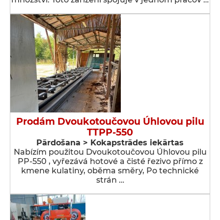
Prodám Dvoukotoučovou Úhlovou pilu
TTPP-550
Pārdošana > Kokapstrādes iekārtas
Nabízím použitou Dvoukotoučovou Úhlovou pilu
PP-550 , vyřezává hotové a čisté řezivo přímo z
kmene kulatiny, oběma směry, Po technické
strán …