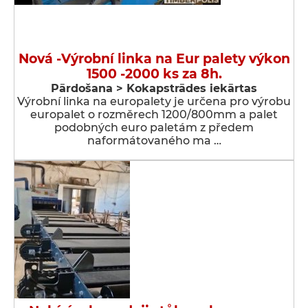
Nová -Výrobní linka na Eur palety výkon
1500 -2000 ks za 8h.
Pārdošana > Kokapstrādes iekārtas
Výrobní linka na europalety je určena pro výrobu
europalet o rozměrech 1200/800mm a palet
podobných euro paletám z předem
naformátovaného ma …