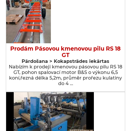
Prodám Pásovou kmenovou pilu RS 18
GT
Pārdošana > Kokapstrādes iekārtas
Nabízím k prodeji kmenovou pásovou pilu RS 18
GT, pohon spalovací motor B&S o výkonu 6,5
koní,řezná délka 5,2m, průměr prořezu kulatiny
do 4 …