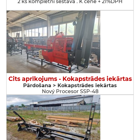
2 ks kompletní sestava . K ceně + 21%DPH
Cits aprīkojums - Kokapstrādes iekārtas
Pārdošana > Kokapstrādes iekārtas
Nový Procesor SSP-48