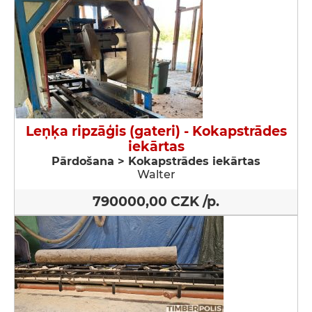
Leņķa ripzāģis (gateri) - Kokapstrādes
iekārtas
Pārdošana > Kokapstrādes iekārtas
Walter
790000,00 CZK /p.