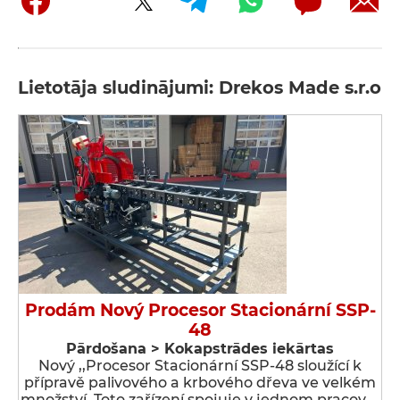
Lietotāja sludinājumi: Drekos Made s.r.o
Prodám Nový Procesor Stacionární SSP-
48
Pārdošana > Kokapstrādes iekārtas
Nový ,,Procesor Stacionární SSP-48 sloužící k
přípravě palivového a krbového dřeva ve velkém
množství. Toto zařízení spojuje v jednom pracov …