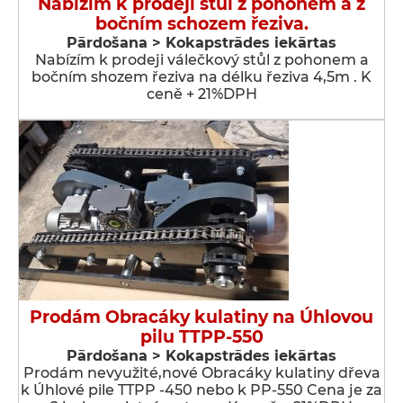
Nabízím k prodeji stůl z pohonem a z
bočním schozem řeziva.
Pārdošana > Kokapstrādes iekārtas
Nabízím k prodeji válečkový stůl z pohonem a
bočním shozem řeziva na délku řeziva 4,5m . K
ceně + 21%DPH
Prodám Obracáky kulatiny na Úhlovou
pilu TTPP-550
Pārdošana > Kokapstrādes iekārtas
Prodám nevyužité,nové Obracáky kulatiny dřeva
k Úhlové pile TTPP -450 nebo k PP-550 Cena je za