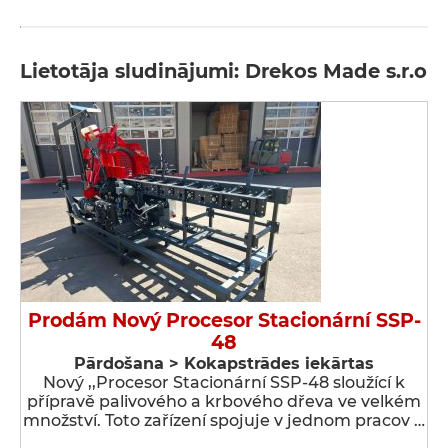
Lietotāja sludinājumi: Drekos Made s.r.o
Prodám Nový Procesor Stacionární SSP-
48
Pārdošana > Kokapstrādes iekārtas
Nový ,,Procesor Stacionární SSP-48 sloužící k
přípravě palivového a krbového dřeva ve velkém
množství. Toto zařízení spojuje v jednom pracov …