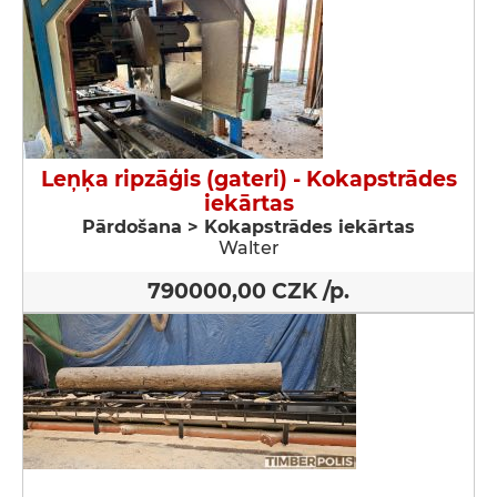
Leņķa ripzāģis (gateri) - Kokapstrādes
iekārtas
Pārdošana > Kokapstrādes iekārtas
Walter
790000,00 CZK /p.