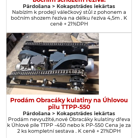
Pārdošana > Kokapstrādes iekārtas
Nabízím k prodeji válečkový stůl z pohonem a
bočním shozem řeziva na délku řeziva 4,5m . K
ceně + 21%DPH
Prodám Obracáky kulatiny na Úhlovou
pilu TTPP-550
Pārdošana > Kokapstrādes iekārtas
Prodám nevyužité,nové Obracáky kulatiny dřeva
k Úhlové pile TTPP -450 nebo k PP-550 Cena je za
2 ks kompletní sestava . K ceně + 21%DPH