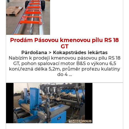
Prodám Pásovou kmenovou pilu RS 18
GT
Pārdošana > Kokapstrādes iekārtas
Nabízím k prodeji kmenovou pásovou pilu RS 18
GT, pohon spalovací motor B&S o výkonu 6,5
koní,řezná délka 5,2m, průměr prořezu kulatiny
do 4 …