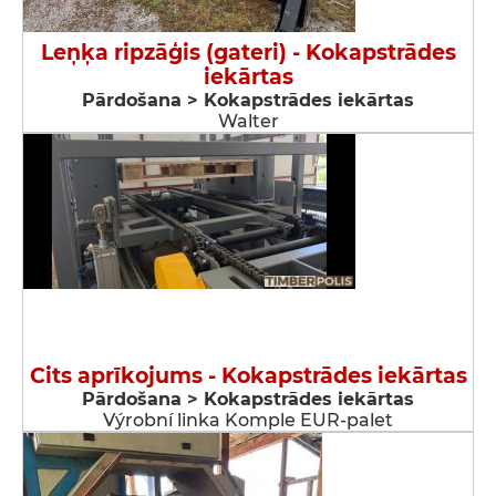
Leņķa ripzāģis (gateri) - Kokapstrādes
iekārtas
Pārdošana > Kokapstrādes iekārtas
Walter
Cits aprīkojums - Kokapstrādes iekārtas
Pārdošana > Kokapstrādes iekārtas
Výrobní linka Komple EUR-palet