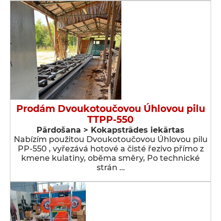
Prodám Dvoukotoučovou Úhlovou pilu
TTPP-550
Pārdošana > Kokapstrādes iekārtas
Nabízím použitou Dvoukotoučovou Úhlovou pilu
PP-550 , vyřezává hotové a čisté řezivo přímo z
kmene kulatiny, oběma směry, Po technické
strán …