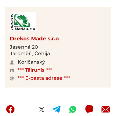
Drekos Made s.r.o
Jasenná 20
Jaroměř , Čehija
Koričanský
*** Tālrunis ***
*** E-pasta adrese ***