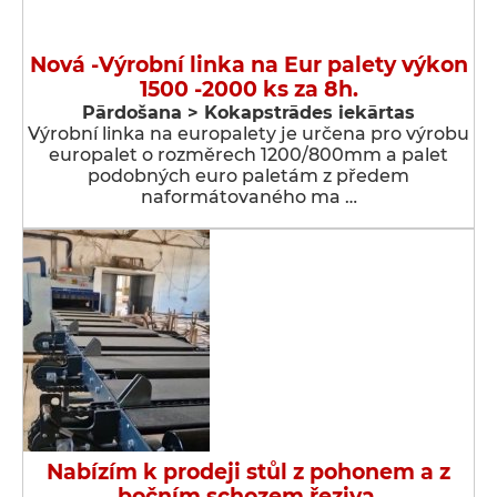
Nová -Výrobní linka na Eur palety výkon
1500 -2000 ks za 8h.
Pārdošana > Kokapstrādes iekārtas
Výrobní linka na europalety je určena pro výrobu
europalet o rozměrech 1200/800mm a palet
podobných euro paletám z předem
naformátovaného ma …
Nabízím k prodeji stůl z pohonem a z
bočním schozem řeziva.