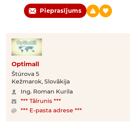
Pieprasījums
Optimall
Štúrova 5
Kežmarok, Slovākija
Ing. Roman Kurila
*** Tālrunis ***
*** E-pasta adrese ***