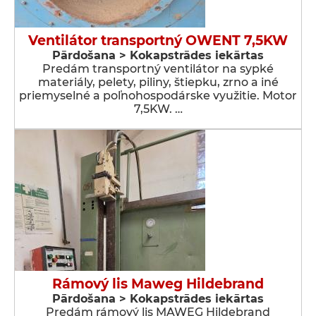
Ventilátor transportný OWENT 7,5KW
Pārdošana > Kokapstrādes iekārtas
Predám transportný ventilátor na sypké
materiály, pelety, piliny, štiepku, zrno a iné
priemyselné a poľnohospodárske využitie. Motor
7,5KW. …
Rámový lis Maweg Hildebrand
Pārdošana > Kokapstrādes iekārtas
Predám rámový lis MAWEG Hildebrand