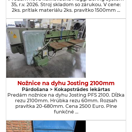
35, r.v. 2026. Stroj skladom so zárukou. V cene:
2ks. prítlak materiálu 2ks. pravítko 1500mm …
Nožnice na dyhu Josting 2100mm
Pārdošana > Kokapstrādes iekārtas
Predám nožnice na dyhu Josting PFS 2100. Dĺžka
rezu 2100mm. Hrúbka rezu 60mm. Rozsah
pravítka 20-680mm. Cena 2500 Euro. Plne
funkčné …