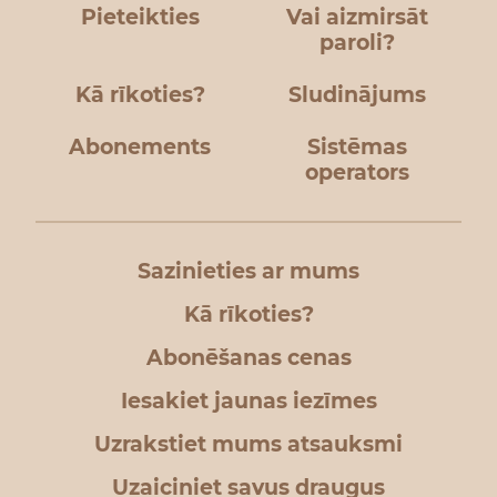
Pieteikties
Vai aizmirsāt
paroli?
Kā rīkoties?
Sludinājums
Abonements
Sistēmas
operators
Sazinieties ar mums
Kā rīkoties?
Abonēšanas cenas
Iesakiet jaunas iezīmes
Uzrakstiet mums atsauksmi
Uzaiciniet savus draugus