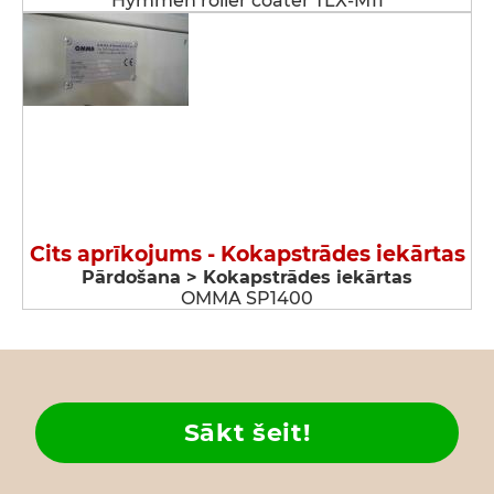
Hymmen roller coater TLX-M11
Cits aprīkojums - Kokapstrādes iekārtas
Pārdošana > Kokapstrādes iekārtas
OMMA SP1400
Sākt šeit!