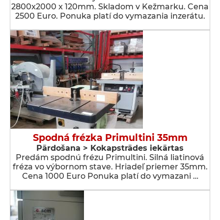
2800x2000 x 120mm. Skladom v Kežmarku. Cena
2500 Euro. Ponuka platí do vymazania inzerátu.
Spodná frézka Primultini 35mm
Pārdošana > Kokapstrādes iekārtas
Predám spodnú frézu Primultini. Silná liatinová
fréza vo výbornom stave. Hriadeľ priemer 35mm.
Cena 1000 Euro Ponuka platí do vymazani …