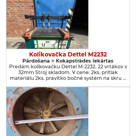
Kolikovačka Dettel M2232
Pārdošana > Kokapstrādes iekārtas
Predám kolíkovačku Dettel M-2232. 22 vrtákov x
32mm Stroj skladom. V cene: 2ks. prítlak
materiálu 2ks. pravítko bočné systém na skru …