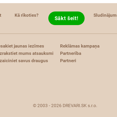
t
Kā rīkoties?
Sludinājum
Sākt šeit!
esakiet jaunas iezīmes
Reklāmas kampaņa
zrakstiet mums atsauksmi
Partnerība
zaiciniet savus draugus
Partneri
© 2003 - 2026 DREVARI.SK s.r.o.