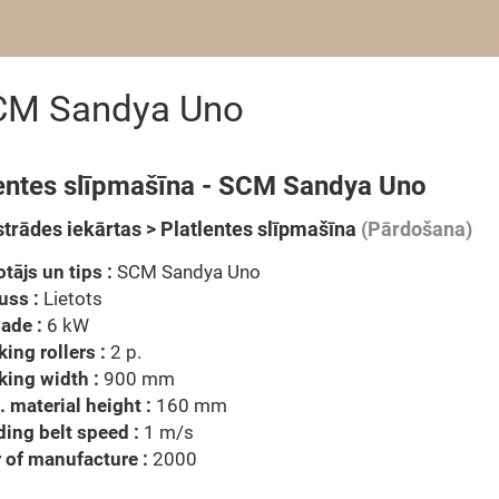
SCM Sandya Uno
lentes slīpmašīna - SCM Sandya Uno
trādes iekārtas > Platlentes slīpmašīna
(Pārdošana)
tājs un tips :
SCM Sandya Uno
uss :
Lietots
ade :
6 kW
ing rollers :
2 p.
ing width :
900 mm
 material height :
160 mm
ing belt speed :
1 m/s
 of manufacture :
2000