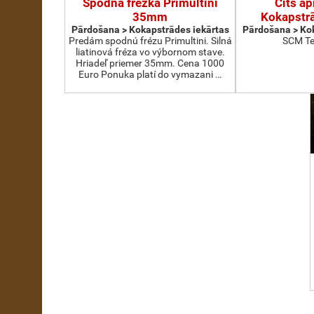
Spodná frézka Primultini
Cits ap
35mm
Kokapstrā
Pārdošana > Kokapstrādes iekārtas
Pārdošana > Kok
Predám spodnú frézu Primultini. Silná
SCM Te
liatinová fréza vo výbornom stave.
Hriadeľ priemer 35mm. Cena 1000
Euro Ponuka platí do vymazani …