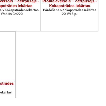
ēvelsols – četrpusējs -
Profila ēvelsols – četrpusējs -
pstrādes iekārtas
Kokapstrādes iekārtas
 > Kokapstrādes iekārtas
Pārdošana > Kokapstrādes iekārtas
Wadkin GA220
20 kW 5 p.
pstrādes
iekārtas