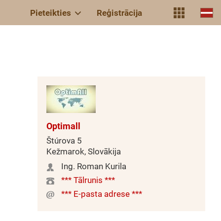
Pieteikties
Reģistrācija
Optimall
Štúrova 5
Kežmarok, Slovākija
Ing. Roman Kurila
*** Tālrunis ***
*** E-pasta adrese ***