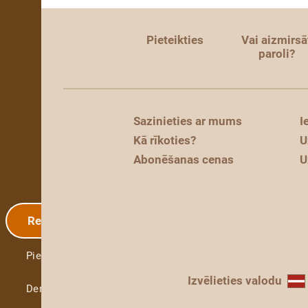
Pieteikties
Vai aizmirsā
paroli?
Sazinieties ar mums
I
Kā rīkoties?
U
Abonēšanas cenas
U
Reģistrācija
Pieteikties
Izvēlieties valodu
Demo