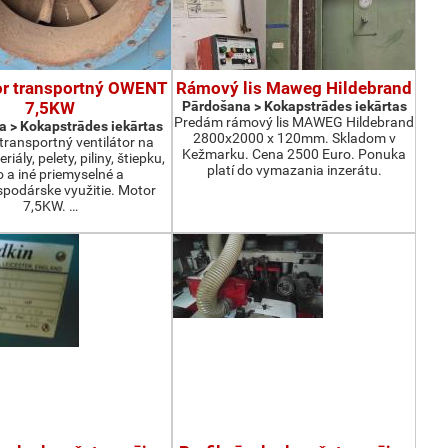
or transportný OWENT
Rámový lis Maweg Hildebrand
7,5KW
Pārdošana > Kokapstrādes iekārtas
Predám rámový lis MAWEG Hildebrand
 > Kokapstrādes iekārtas
2800x2000 x 120mm. Skladom v
ransportný ventilátor na
Kežmarku. Cena 2500 Euro. Ponuka
iály, pelety, piliny, štiepku,
platí do vymazania inzerátu.
o a iné priemyselné a
podárske využitie. Motor
7,5KW. …