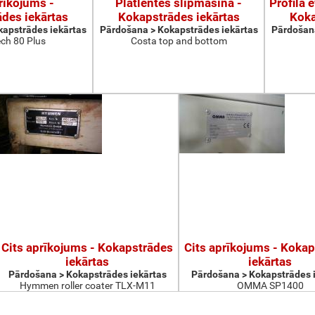
rīkojums -
Platlentes slīpmašīna -
Profila 
des iekārtas
Kokapstrādes iekārtas
Koka
apstrādes iekārtas
Pārdošana > Kokapstrādes iekārtas
Pārdošana
ch 80 Plus
Costa top and bottom
Cits aprīkojums - Kokapstrādes
Cits aprīkojums - Koka
iekārtas
iekārtas
Pārdošana > Kokapstrādes iekārtas
Pārdošana > Kokapstrādes 
Hymmen roller coater TLX-M11
OMMA SP1400