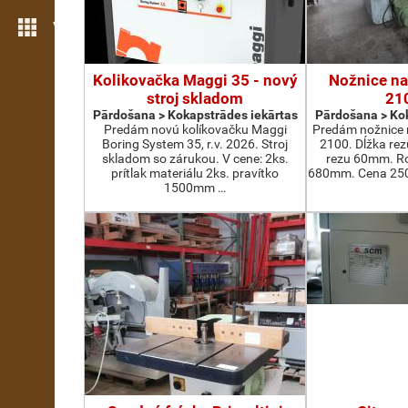
Vairāk iezīmju
Kolikovačka Maggi 35 - nový
Nožnice na
stroj skladom
21
Pārdošana > Kokapstrādes iekārtas
Pārdošana > Kok
Predám novú kolíkovačku Maggi
Predám nožnice 
Boring System 35, r.v. 2026. Stroj
2100. Dĺžka re
skladom so zárukou. V cene: 2ks.
rezu 60mm. Ro
prítlak materiálu 2ks. pravítko
680mm. Cena 2500
1500mm …