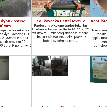
 dyhu Josting
Kolikovačka Dettel M2232
Ventilát
00mm
Pārdošana > Kokapstrādes iekārtas
Predám kolíkovačku Dettel M-2232. 22
apstrādes iekārtas
Pārdošana
vrtákov x 32mm Stroj skladom. V cene:
na dyhu Josting PFS
Predám t
2ks. prítlak materiálu 2ks. pravítko
zu 2100mm. Hrúbka
sypké mater
bočné systém na skru …
zsah pravítka 20-
zrn
 Euro. Plne funkčné
poľnohos
…