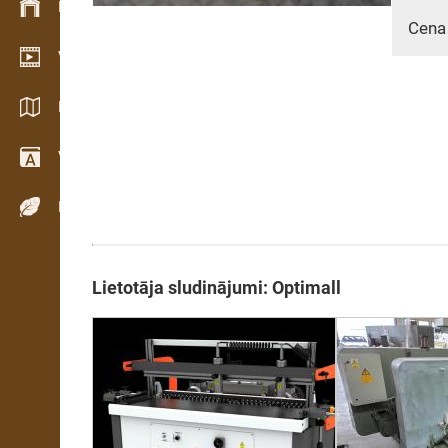
Krājumu vadība
Cena
Video telpa
Katalogi / Brošūras
Vārdnīca
Koku sugas
Lietotāja sludinājumi: Optimall