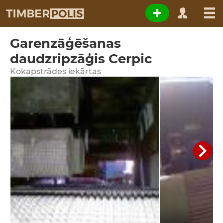
Garenzāģēšanas
daudzripzāģis Cerpic
Kokapstrādes iekārtas