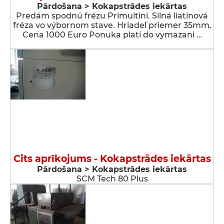
Pārdošana > Kokapstrādes iekārtas
Predám spodnú frézu Primultini. Silná liatinová
fréza vo výbornom stave. Hriadeľ priemer 35mm.
Cena 1000 Euro Ponuka platí do vymazani …
Cits aprīkojums - Kokapstrādes iekārtas
Pārdošana > Kokapstrādes iekārtas
SCM Tech 80 Plus