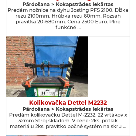
Pārdošana > Kokapstrādes iekārtas
Predám nožnice na dyhu Josting PFS 2100. Dĺžka
rezu 2100mm. Hrúbka rezu 60mm. Rozsah
pravítka 20-680mm. Cena 2500 Euro. Plne
funkčné …
Kolikovačka Dettel M2232
Pārdošana > Kokapstrādes iekārtas
Predám kolíkovačku Dettel M-2232. 22 vrtákov x
32mm Stroj skladom. V cene: 2ks. prítlak
materiálu 2ks. pravítko bočné systém na skru …