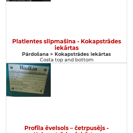
Platlentes slīpmašīna - Kokapstrādes
iekārtas
Pārdošana > Kokapstrādes iekārtas
Costa top and bottom
Profila ēvelsols – četrpusējs -