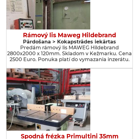
Rámový lis Maweg Hildebrand
Pārdošana > Kokapstrādes iekārtas
Predám rámový lis MAWEG Hildebrand
2800x2000 x 120mm. Skladom v Kežmarku. Cena
2500 Euro. Ponuka platí do vymazania inzerátu.
Spodná frézka Primultini 35mm