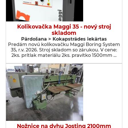
Kolikovačka Maggi 35 - nový stroj
skladom
Pārdošana > Kokapstrādes iekārtas
Predám novú kolíkovačku Maggi Boring System
35, r.v. 2026. Stroj skladom so zárukou. V cene:
2ks. prítlak materiálu 2ks. pravítko 1500mm …
Nožnice na dyhu Josting 2100mm