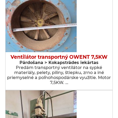
Ventilátor transportný OWENT 7,5KW
Pārdošana > Kokapstrādes iekārtas
Predám transportný ventilátor na sypké
materiály, pelety, piliny, štiepku, zrno a iné
priemyselné a poľnohospodárske využitie. Motor
7,5KW. …