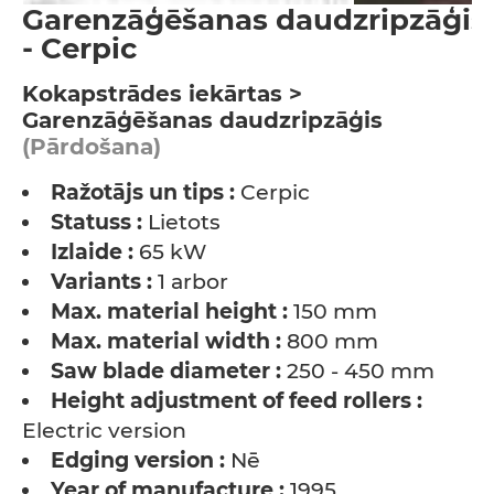
Garenzāģēšanas daudzripzāģis
- Cerpic
Kokapstrādes iekārtas >
Garenzāģēšanas daudzripzāģis
(Pārdošana)
Ražotājs un tips :
Cerpic
Statuss :
Lietots
Izlaide :
65 kW
Variants :
1 arbor
Max. material height :
150 mm
Max. material width :
800 mm
Saw blade diameter :
250 - 450 mm
Height adjustment of feed rollers :
Electric version
Edging version :
Nē
Year of manufacture :
1995