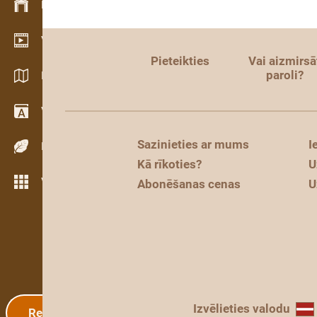
Krājumu vadība
Video telpa
Pieteikties
Vai aizmirsā
paroli?
Katalogi / Brošūras
Vārdnīca
Sazinieties ar mums
I
Koku sugas
Kā rīkoties?
U
Vairāk iezīmju
Abonēšanas cenas
U
Izvēlieties valodu
Reģistrācija