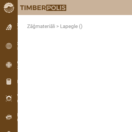
Sludinājumi
Zāģmateriāli > Lapegle
()
Teksta sludinājumi
Sludinājumi
Starptautiskie sludinājumi
OPTI-TIMB
Zāģēšanas shēmas
Koksnes kalkulatori
WoodProfi
Koksnes tilpums ar AI
Datu reģistrators
Koksnes uzskaite uz vietas