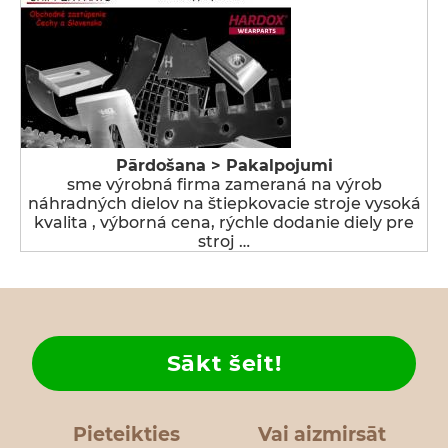
Pārdošana > Pakalpojumi
sme výrobná firma zameraná na výrob
náhradných dielov na štiepkovacie stroje vysoká
kvalita , výborná cena, rýchle dodanie diely pre
stroj …
Sākt šeit!
Pieteikties
Vai aizmirsāt