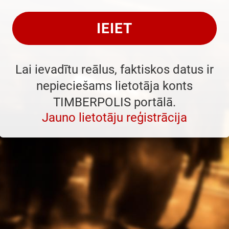
IEIET
Lai ievadītu reālus, faktiskos datus ir
nepieciešams lietotāja konts
TIMBERPOLIS portālā.
Jauno lietotāju reģistrācija